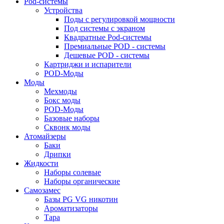
Pod-системы
Устройства
Поды с регулировкой мощности
Под системы с экраном
Квадратные Pod-системы
Премиальные POD - системы
Дешевые POD - системы
Картриджи и испарители
POD-Моды
Моды
Мехмоды
Бокс моды
POD-Моды
Базовые наборы
Сквонк моды
Атомайзеры
Баки
Дрипки
Жидкости
Наборы солевые
Наборы органические
Самозамес
Базы PG VG никотин
Ароматизаторы
Тара