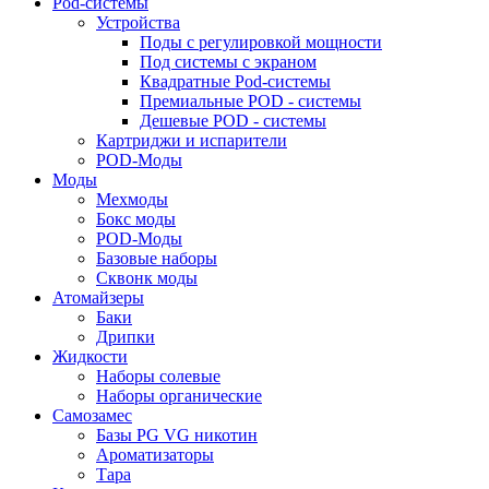
Pod-системы
Устройства
Поды с регулировкой мощности
Под системы с экраном
Квадратные Pod-системы
Премиальные POD - системы
Дешевые POD - системы
Картриджи и испарители
POD-Моды
Моды
Мехмоды
Бокс моды
POD-Моды
Базовые наборы
Сквонк моды
Атомайзеры
Баки
Дрипки
Жидкости
Наборы солевые
Наборы органические
Самозамес
Базы PG VG никотин
Ароматизаторы
Тара