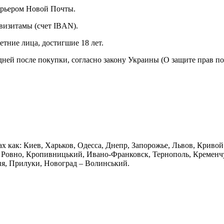
курьером Новой Почты.
визитамы (счет IBAN).
тние лица, достигшие 18 лет.
 дней после покупки, согласно закону Украины (О защите прав п
х как: Киев, Харьков, Одесса, Днепр, Запорожье, Львов, Криво
Ровно, Кропивницький, Ивано-Франковск, Тернополь, Кременчуг
ия, Прилуки, Новоград – Волинський.