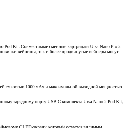
Pro Pod Kit. Совместимые сменные картриджи Ursa Nano Pro 2
новички вейпинга, так и более продвинутые вейперы могут
реей емкостью 1000 мАч и максимальной выходной мощностью
енному зарядному порту USB C комплекта Ursa Nano 2 Pod Kit,
дюймовому OLED-экрану, который остается видимым