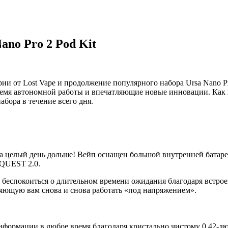
ano Pro 2 Pod Kit
ерии от Lost Vape и продолжение популярного набора Ursa Nano 
ремя автономной работы и впечатляющие новые инновации. Как 
бора в течение всего дня.
на целый день дольше! Вейп оснащен большой внутренней бата
 QUEST 2.0.
я беспокоиться о длительном времени ожидания благодаря встро
яющую вам снова и снова работать «под напряжением».
нформации в любое время благодаря кристально чистому 0,42-