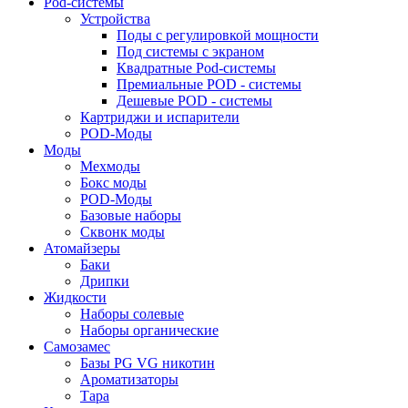
Pod-системы
Устройства
Поды с регулировкой мощности
Под системы с экраном
Квадратные Pod-системы
Премиальные POD - системы
Дешевые POD - системы
Картриджи и испарители
POD-Моды
Моды
Мехмоды
Бокс моды
POD-Моды
Базовые наборы
Сквонк моды
Атомайзеры
Баки
Дрипки
Жидкости
Наборы солевые
Наборы органические
Самозамес
Базы PG VG никотин
Ароматизаторы
Тара