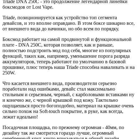
Triade DNA 250C - это продолжение легендарной линейки
боксмодов от Lost Vape.
Triade, позиционируется как устройство топ сегмента
девайсов, и это вполне оправдано. В этом боксе шикарно все,
от внешнего вида до начинки, но обо всем по порядку.
Боксмод работает на самой продвинутой и функциональной
плате - DNA 250C, которая позволяет, как и раньше,
полностью подстроить мод под себя, многие из популярных
функций, таких как, например, уменьшение порога разряда
аккумуляторов, теперь работают по умолчанию в базовой
прошивке, плюс теперь наша Triade способна наваливать и на
250W.
Что касается внешнего вида, производители серьезно
поработали над ошибками, девайс стал максимально
стильным и серьезным, черный, с карболовыми вставками ну
и конечно же, с черной крышкой под кожу. Тактильно
ощущаешься просто богоподобно, материал на крышке очень
сильно похож на Soft-touch покрытие, в руке, как всегда,
лежит идеально!
Посадочная площадка, по прежнему огромная - 40мм, по
дизайну так же смотрится гораздо лучше, огромный
серебренный крут, круто вписываться в общий дизайн.