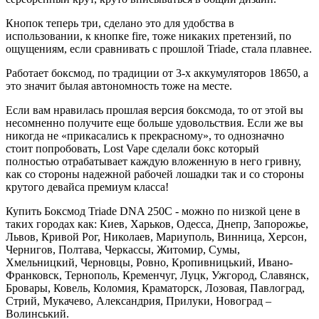
Кнопок теперь три, сделано это для удобства в
использовании, к кнопке fire, тоже никаких претензий, по
ощущениям, если сравнивать с прошлой Triade, стала плавнее.
Работает боксмод, по традиции от 3-х аккумуляторов 18650, а
это значит былая автономность тоже на месте.
Если вам нравилась прошлая версия боксмода, то от этой вы
несомненно получите еще больше удовольствия. Если же вы
никогда не «прикасались к прекрасному», то однозначно
стоит попробовать, Lost Vape сделали бокс который
полностью отрабатывает каждую вложенную в него гривну,
как со стороны надежной рабочей лошадки так и со стороны
крутого девайса премиум класса!
Купить Боксмод Triade DNA 250C - можно по низкой цене в
таких городах как: Киев, Харьков, Одесса, Днепр, Запорожье,
Львов, Кривой Рог, Николаев, Мариуполь, Винница, Херсон,
Чернигов, Полтава, Черкассы, Житомир, Сумы,
Хмельницкий, Черновцы, Ровно, Кропивницький, Ивано-
Франковск, Тернополь, Кременчуг, Луцк, Ужгород, Славянск,
Бровары, Ковель, Коломия, Краматорск, Лозовая, Павлоград,
Стрий, Мукачево, Александрия, Прилуки, Новоград –
Волинський.