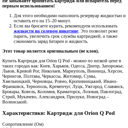
Не забывайте пропитать картридж или испаритель перед
первым использованием!
Для этого необходимо наполнить резервуар жидкостью и
оставить его на 15–20 минут.
Если вы бросаете курить, рекомендуем использовать
жидкости на солевом никотине
. Это позволит реже
парить, увеличить срок службы картриджей, а также
сэкономить заряд батареи и жидкость.
Этот товар является оригинальным (не клон).
Купить Картридж для Orion Q Pod - можно по низкой цене в
таких городах как: Киев, Харьков, Одесса, Днепр, Запорожье,
Львов, Кривой Рог, Николаев, Мариуполь, Винница, Херсон,
Чернигов, Полтава, Черкассы, Житомир, Сумы,
Хмельницкий, Черновцы, Ровно, Кропивницький, Ивано-
Франковск, Тернополь, Кременчуг, Луцк, Ужгород, Славянск,
Бровары, Ковель, Коломия, Краматорск, Лозовая, Павлоград,
Стрий, Мукачево, Александрия, Прилуки, Новоград –
Волинський.
Характеристики: Картридж для Orion Q Pod
Cопротивление (Ом)