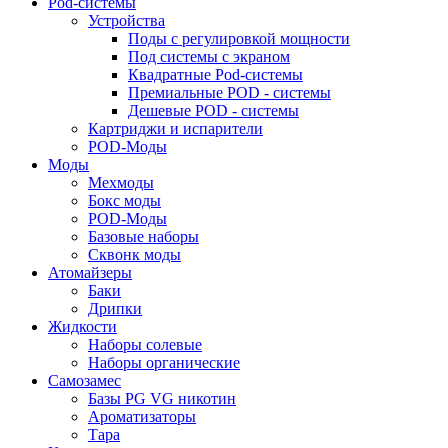
Pod-системы
Устройства
Поды с регулировкой мощности
Под системы с экраном
Квадратные Pod-системы
Премиальные POD - системы
Дешевые POD - системы
Картриджи и испарители
POD-Моды
Моды
Мехмоды
Бокс моды
POD-Моды
Базовые наборы
Сквонк моды
Атомайзеры
Баки
Дрипки
Жидкости
Наборы солевые
Наборы органические
Самозамес
Базы PG VG никотин
Ароматизаторы
Тара