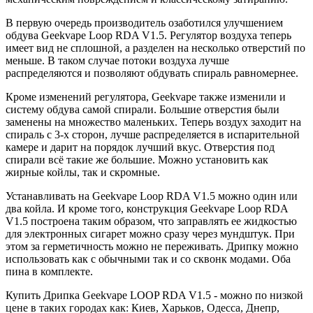
В первую очередь производитель озаботился улучшением
обдува Geekvape Loop RDA V1.5. Регулятор воздуха теперь
имеет вид не сплошной, а разделен на несколько отверстий по
меньше. В таком случае потоки воздуха лучше
распределяются и позволяют обдувать спираль равномернее.
Кроме изменений регулятора, Geekvape также изменили и
систему обдува самой спирали. Большие отверстия были
заменены на множество маленьких. Теперь воздух заходит на
спираль с 3-х сторон, лучше распределяется в испарительной
камере и дарит на порядок лучший вкус. Отверстия под
спирали всё такие же большие. Можно установить как
жирные койлы, так и скромные.
Устанавливать на Geekvape Loop RDA V1.5 можно один или
два койла. И кроме того, конструкция Geekvape Loop RDA
V1.5 построена таким образом, что заправлять ее жидкостью
для электронных сигарет можно сразу через мундштук. При
этом за герметичность можно не переживать. Дрипку можно
использовать как с обычными так и со сквонк модами. Оба
пина в комплекте.
Купить Дрипка Geekvape LOOP RDA V1.5 - можно по низкой
цене в таких городах как: Киев, Харьков, Одесса, Днепр,