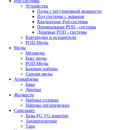
Pod-системы
Устройства
Поды с регулировкой мощности
Под системы с экраном
Квадратные Pod-системы
Премиальные POD - системы
Дешевые POD - системы
Картриджи и испарители
POD-Моды
Моды
Мехмоды
Бокс моды
POD-Моды
Базовые наборы
Сквонк моды
Атомайзеры
Баки
Дрипки
Жидкости
Наборы солевые
Наборы органические
Самозамес
Базы PG VG никотин
Ароматизаторы
Тара