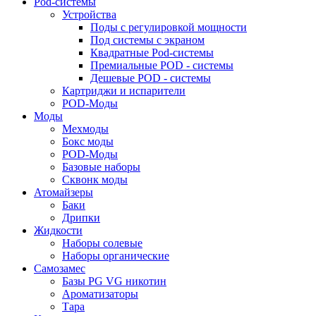
Pod-системы
Устройства
Поды с регулировкой мощности
Под системы с экраном
Квадратные Pod-системы
Премиальные POD - системы
Дешевые POD - системы
Картриджи и испарители
POD-Моды
Моды
Мехмоды
Бокс моды
POD-Моды
Базовые наборы
Сквонк моды
Атомайзеры
Баки
Дрипки
Жидкости
Наборы солевые
Наборы органические
Самозамес
Базы PG VG никотин
Ароматизаторы
Тара