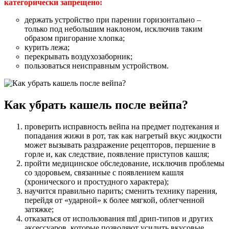
категорически запрещено:
держать устройство при парении горизонтально –
только под небольшим наклоном, исключив таким
образом пригорание хлопка;
курить лежа;
перекрывать воздухозаборник;
пользоваться неисправным устройством.
Как убрать кашель после вейпа?
проверить исправность вейпа на предмет подтекания и
попадания жижи в рот, так как нагретый вкус жидкости
может вызывать раздражение рецепторов, першение в
горле и, как следствие, появление приступов кашля;
пройти медицинское обследование, исключив проблемы
со здоровьем, связанные с появлением кашля
(хронического и простудного характера);
научится правильно парить; сменить технику парения,
перейдя от «ударной» к более мягкой, облегченной
затяжке;
отказаться от использования mtl дрип-типов и других
аксессуаров, которые позволяют усилить вкусовые