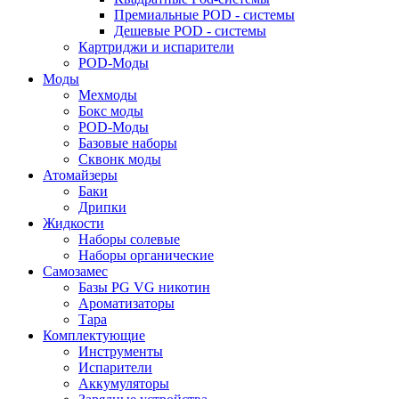
Премиальные POD - системы
Дешевые POD - системы
Картриджи и испарители
POD-Моды
Моды
Мехмоды
Бокс моды
POD-Моды
Базовые наборы
Сквонк моды
Атомайзеры
Баки
Дрипки
Жидкости
Наборы солевые
Наборы органические
Самозамес
Базы PG VG никотин
Ароматизаторы
Тара
Комплектующие
Инструменты
Испарители
Аккумуляторы