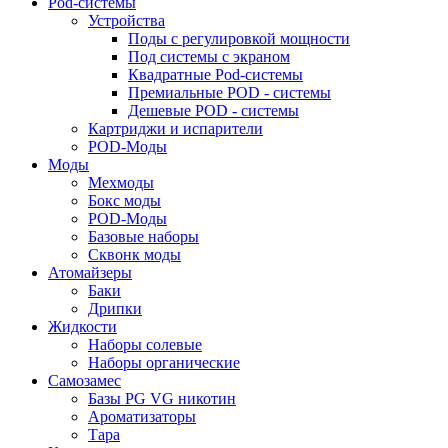
Pod-системы
Устройства
Поды с регулировкой мощности
Под системы с экраном
Квадратные Pod-системы
Премиальные POD - системы
Дешевые POD - системы
Картриджи и испарители
POD-Моды
Моды
Мехмоды
Бокс моды
POD-Моды
Базовые наборы
Сквонк моды
Атомайзеры
Баки
Дрипки
Жидкости
Наборы солевые
Наборы органические
Самозамес
Базы PG VG никотин
Ароматизаторы
Тара