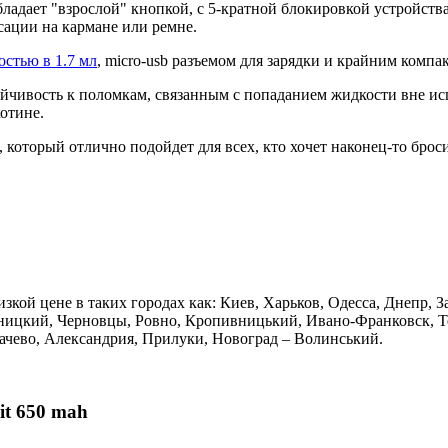
бладает "взрослой" кнопкой, с 5-кратной блокировкой устройства
сации на кармане или ремне.
остью в 1.7 мл
, micro-usb разъемом для зарядки и крайним комп
ойчивость к поломкам, связанным с попаданием жидкости вне ис
отине.
который отлично подойдет для всех, кто хочет наконец-то броси
изкой цене в таких городах как: Киев, Харьков, Одесса, Днепр,
ницкий, Черновцы, Ровно, Кропивницький, Ивано-Франковск, Те
качево, Александрия, Прилуки, Новоград – Волинський.
it 650 mah