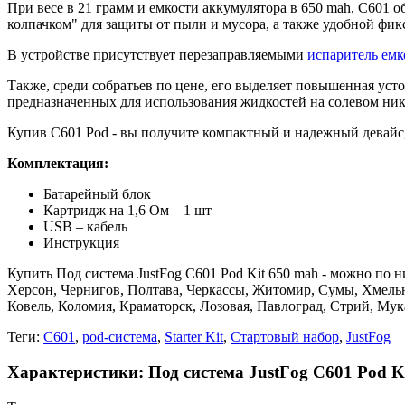
При весе в 21 грамм и емкости аккумулятора в 650 mah, C601 о
колпачком" для защиты от пыли и мусора, а также удобной фик
В устройстве присутствует перезаправляемыми
испаритель емк
Также, среди собратьев по цене, его выделяет повышенная уст
предназначенных для использования жидкостей на солевом ник
Купив C601 Pod - вы получите компактный и надежный девайс, 
Комплектация:
Батарейный блок
Картридж на 1,6 Ом – 1 шт
USB – кабель
Инструкция
Купить Под система JustFog C601 Pod Kit 650 mah - можно по н
Херсон, Чернигов, Полтава, Черкассы, Житомир, Сумы, Хмель
Ковель, Коломия, Краматорск, Лозовая, Павлоград, Стрий, Му
Теги:
C601
,
pod-система
,
Starter Kit
,
Стартовый набор
,
JustFog
Характеристики: Под система JustFog C601 Pod K