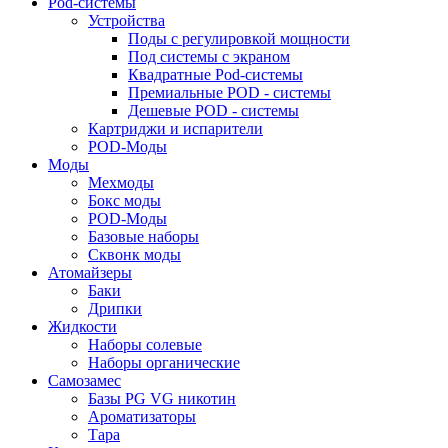
Pod-системы
Устройства
Поды с регулировкой мощности
Под системы с экраном
Квадратные Pod-системы
Премиальные POD - системы
Дешевые POD - системы
Картриджи и испарители
POD-Моды
Моды
Мехмоды
Бокс моды
POD-Моды
Базовые наборы
Сквонк моды
Атомайзеры
Баки
Дрипки
Жидкости
Наборы солевые
Наборы органические
Самозамес
Базы PG VG никотин
Ароматизаторы
Тара