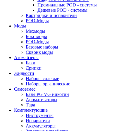
Премиальные POD - системы
Дешевые POD - системы
Картриджи и испарители
POD-Моды
Моды
Мехмоды
Бокс моды
POD-Моды
Базовые наборы
Сквонк моды
Атомайзеры
Баки
Дрипки
Жидкости
Наборы солевые
Наборы органические
Самозамес
Базы PG VG никотин
Ароматизаторы
Тара
Комплектующие
Инструменты
Испарители
Аккумуляторы