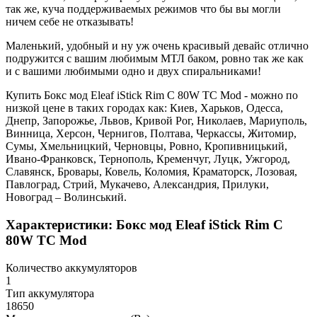
так же, куча поддерживаемых режимов что бы вы могли
ничем себе не отказывать!
Маленький, удобный и ну уж очень красивый девайс отлично
подружится с вашим любимым МТЛ баком, ровно так же как
и с вашими любимыми одно и двух спиральниками!
Купить Бокс мод Eleaf iStick Rim C 80W TC Mod - можно по
низкой цене в таких городах как: Киев, Харьков, Одесса,
Днепр, Запорожье, Львов, Кривой Рог, Николаев, Мариуполь,
Винница, Херсон, Чернигов, Полтава, Черкассы, Житомир,
Сумы, Хмельницкий, Черновцы, Ровно, Кропивницький,
Ивано-Франковск, Тернополь, Кременчуг, Луцк, Ужгород,
Славянск, Бровары, Ковель, Коломия, Краматорск, Лозовая,
Павлоград, Стрий, Мукачево, Александрия, Прилуки,
Новоград – Волинський.
Характеристики: Бокс мод Eleaf iStick Rim C
80W TC Mod
Количество аккумуляторов
1
Тип аккумулятора
18650