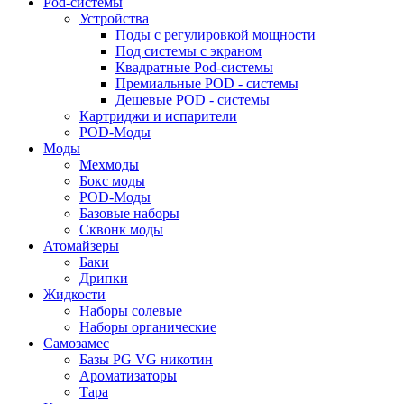
Pod-системы
Устройства
Поды с регулировкой мощности
Под системы с экраном
Квадратные Pod-системы
Премиальные POD - системы
Дешевые POD - системы
Картриджи и испарители
POD-Моды
Моды
Мехмоды
Бокс моды
POD-Моды
Базовые наборы
Сквонк моды
Атомайзеры
Баки
Дрипки
Жидкости
Наборы солевые
Наборы органические
Самозамес
Базы PG VG никотин
Ароматизаторы
Тара