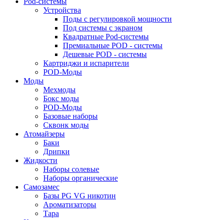
Pod-системы
Устройства
Поды с регулировкой мощности
Под системы с экраном
Квадратные Pod-системы
Премиальные POD - системы
Дешевые POD - системы
Картриджи и испарители
POD-Моды
Моды
Мехмоды
Бокс моды
POD-Моды
Базовые наборы
Сквонк моды
Атомайзеры
Баки
Дрипки
Жидкости
Наборы солевые
Наборы органические
Самозамес
Базы PG VG никотин
Ароматизаторы
Тара