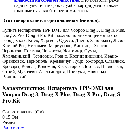
жидкости на солевом никотине
. Это позволит реже
парить, увеличить срок службы картриджей, а также
сэкономить заряд батареи и жидкость.
Этот товар является оригинальным (не клон).
Купить Испаритель TPP-DM3 для Voopoo Drag 3, Drag X Plus,
Drag X Pro, Drag S Pro Kit - можно по низкой цене в таких
городах как: Киев, Харьков, Одесса, Днепр, Запорожье, Львов,
Кривой Рог, Николаев, Мариуполь, Винница, Херсон,
Чернигов, Полтава, Черкассы, Житомир, Сумы,
Хмельницкий, Черновцы, Ровно, Кропивницький, Ивано-
Франковск, Тернополь, Кременчуг, Луцк, Ужгород, Славянск,
Бровары, Ковель, Коломия, Краматорск, Лозовая, Павлоград,
Стрий, Мукачево, Александрия, Прилуки, Новоград –
Волинський.
Характеристики: Испаритель TPP-DM3 для
Voopoo Drag 3, Drag X Plus, Drag X Pro, Drag S
Pro Kit
Cопротивление (Ом)
0,15 Ом
Раздел:
Pod-системы