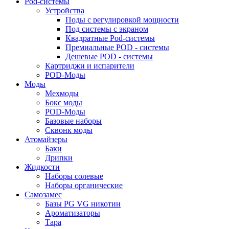
Pod-системы
Устройства
Поды с регулировкой мощности
Под системы с экраном
Квадратные Pod-системы
Премиальные POD - системы
Дешевые POD - системы
Картриджи и испарители
POD-Моды
Моды
Мехмоды
Бокс моды
POD-Моды
Базовые наборы
Сквонк моды
Атомайзеры
Баки
Дрипки
Жидкости
Наборы солевые
Наборы органические
Самозамес
Базы PG VG никотин
Ароматизаторы
Тара