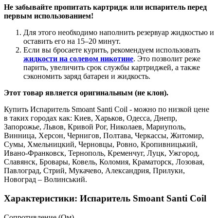
Не забывайте пропитать картридж или испаритель перед
первым использованием!
Для этого необходимо наполнить резервуар жидкостью и
оставить его на 15–20 минут.
Если вы бросаете курить, рекомендуем использовать
жидкости на солевом никотине
. Это позволит реже
парить, увеличить срок службы картриджей, а также
сэкономить заряд батареи и жидкость.
Этот товар является оригинальным (не клон).
Купить Испаритель Smoant Santi Coil - можно по низкой цене
в таких городах как: Киев, Харьков, Одесса, Днепр,
Запорожье, Львов, Кривой Рог, Николаев, Мариуполь,
Винница, Херсон, Чернигов, Полтава, Черкассы, Житомир,
Сумы, Хмельницкий, Черновцы, Ровно, Кропивницький,
Ивано-Франковск, Тернополь, Кременчуг, Луцк, Ужгород,
Славянск, Бровары, Ковель, Коломия, Краматорск, Лозовая,
Павлоград, Стрий, Мукачево, Александрия, Прилуки,
Новоград – Волинський.
Характеристики: Испаритель Smoant Santi Coil
Cопротивление (Ом)