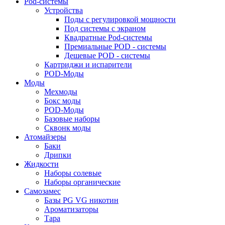
Pod-системы
Устройства
Поды с регулировкой мощности
Под системы с экраном
Квадратные Pod-системы
Премиальные POD - системы
Дешевые POD - системы
Картриджи и испарители
POD-Моды
Моды
Мехмоды
Бокс моды
POD-Моды
Базовые наборы
Сквонк моды
Атомайзеры
Баки
Дрипки
Жидкости
Наборы солевые
Наборы органические
Самозамес
Базы PG VG никотин
Ароматизаторы
Тара