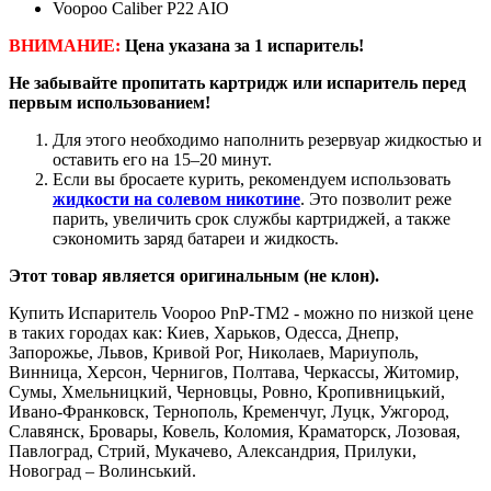
Voopoo Caliber P22 AIO
ВНИМАНИЕ:
Цена указана за 1 испаритель!
Не забывайте пропитать картридж или испаритель перед
первым использованием!
Для этого необходимо наполнить резервуар жидкостью и
оставить его на 15–20 минут.
Если вы бросаете курить, рекомендуем использовать
жидкости на солевом никотине
. Это позволит реже
парить, увеличить срок службы картриджей, а также
сэкономить заряд батареи и жидкость.
Этот товар является оригинальным (не клон).
Купить Испаритель Voopoo PnP-TM2 - можно по низкой цене
в таких городах как: Киев, Харьков, Одесса, Днепр,
Запорожье, Львов, Кривой Рог, Николаев, Мариуполь,
Винница, Херсон, Чернигов, Полтава, Черкассы, Житомир,
Сумы, Хмельницкий, Черновцы, Ровно, Кропивницький,
Ивано-Франковск, Тернополь, Кременчуг, Луцк, Ужгород,
Славянск, Бровары, Ковель, Коломия, Краматорск, Лозовая,
Павлоград, Стрий, Мукачево, Александрия, Прилуки,
Новоград – Волинський.