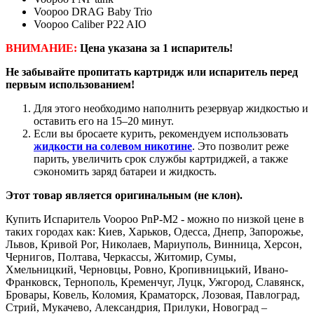
Voopoo DRAG Baby Trio
Voopoo Caliber P22 AIO
ВНИМАНИЕ:
Цена указана за 1 испаритель!
Не забывайте пропитать картридж или испаритель перед
первым использованием!
Для этого необходимо наполнить резервуар жидкостью и
оставить его на 15–20 минут.
Если вы бросаете курить, рекомендуем использовать
жидкости на солевом никотине
. Это позволит реже
парить, увеличить срок службы картриджей, а также
сэкономить заряд батареи и жидкость.
Этот товар является оригинальным (не клон).
Купить Испаритель Voopoo PnP-M2 - можно по низкой цене в
таких городах как: Киев, Харьков, Одесса, Днепр, Запорожье,
Львов, Кривой Рог, Николаев, Мариуполь, Винница, Херсон,
Чернигов, Полтава, Черкассы, Житомир, Сумы,
Хмельницкий, Черновцы, Ровно, Кропивницький, Ивано-
Франковск, Тернополь, Кременчуг, Луцк, Ужгород, Славянск,
Бровары, Ковель, Коломия, Краматорск, Лозовая, Павлоград,
Стрий, Мукачево, Александрия, Прилуки, Новоград –