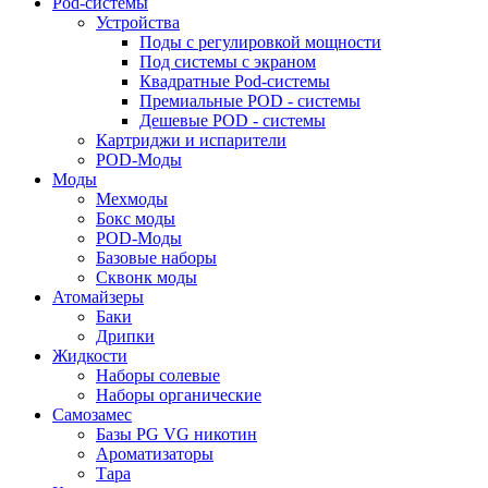
Pod-системы
Устройства
Поды с регулировкой мощности
Под системы с экраном
Квадратные Pod-системы
Премиальные POD - системы
Дешевые POD - системы
Картриджи и испарители
POD-Моды
Моды
Мехмоды
Бокс моды
POD-Моды
Базовые наборы
Сквонк моды
Атомайзеры
Баки
Дрипки
Жидкости
Наборы солевые
Наборы органические
Самозамес
Базы PG VG никотин
Ароматизаторы
Тара