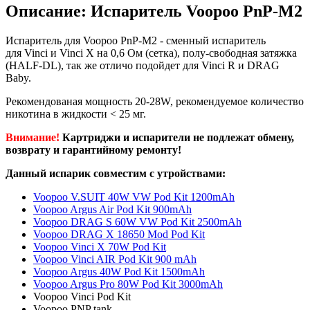
Описание: Испаритель Voopoo PnP-M2
Испаритель для Voopoo PnP-M2 - сменный испаритель
для Vinci и Vinci X на 0,6 Ом (сетка), полу-свободная затяжка
(HALF-DL), так же отличо подойдет для Vinci R и DRAG
Baby.
Рекомендованая мощность 20-28W, рекомендуемое количество
никотина в жидкости < 25 мг.
Внимание!
Картриджи и испарители не подлежат обмену,
возврату и гарантийному ремонту!
Данный испарик совместим с утройствами:
Voopoo V.SUIT 40W VW Pod Kit 1200mAh
Voopoo Argus Air Pod Kit 900mAh
Voopoo DRAG S 60W VW Pod Kit 2500mAh
Voopoo DRAG X 18650 Mod Pod Kit
Voopoo Vinci X 70W Pod Kit
Voopoo Vinci AIR Pod Kit 900 mAh
Voopoo Argus 40W Pod Kit 1500mAh
Voopoo Argus Pro 80W Pod Kit 3000mAh
Voopoo Vinci Pod Kit
Voopoo PNP tank