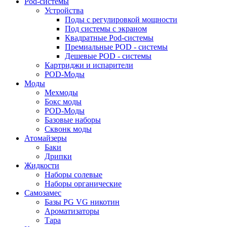
Pod-системы
Устройства
Поды с регулировкой мощности
Под системы с экраном
Квадратные Pod-системы
Премиальные POD - системы
Дешевые POD - системы
Картриджи и испарители
POD-Моды
Моды
Мехмоды
Бокс моды
POD-Моды
Базовые наборы
Сквонк моды
Атомайзеры
Баки
Дрипки
Жидкости
Наборы солевые
Наборы органические
Самозамес
Базы PG VG никотин
Ароматизаторы
Тара