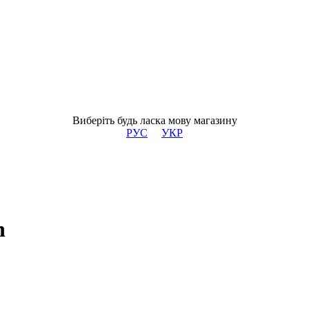
Виберіть будь ласка мову магазину
РУС
УКР
n