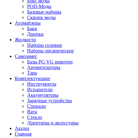
Бокс моды
POD-Моды
Базовые наборы
Сквонк моды
Атомайзеры
Баки
Дрипки
Жидкости
Наборы солевые
Наборы органические
Самозамес
Базы PG VG никотин
Ароматизаторы
Тара
Комплектующие
Инструменты
Испарители
Аккумуляторы
Зарядные устройства
Спирали
Вата
Стекло
Дриптипы и аксессуары
Акции
Главная