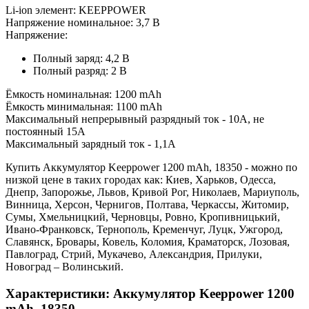
Li-ion элемент: KEEPPOWER
Напряжение номинальное: 3,7 В
Напряжение:
Полный заряд: 4,2 В
Полный разряд: 2 В
Ёмкость номинальная: 1200 mAh
Ёмкость минимальная: 1100 mAh
Максимальный непрерывный разрядный ток - 10А, не
постоянный 15А
Максимальный зарядный ток - 1,1А
Купить Аккумулятор Keeppower 1200 mAh, 18350 - можно по
низкой цене в таких городах как: Киев, Харьков, Одесса,
Днепр, Запорожье, Львов, Кривой Рог, Николаев, Мариуполь,
Винница, Херсон, Чернигов, Полтава, Черкассы, Житомир,
Сумы, Хмельницкий, Черновцы, Ровно, Кропивницький,
Ивано-Франковск, Тернополь, Кременчуг, Луцк, Ужгород,
Славянск, Бровары, Ковель, Коломия, Краматорск, Лозовая,
Павлоград, Стрий, Мукачево, Александрия, Прилуки,
Новоград – Волинський.
Характеристики: Аккумулятор Keeppower 1200
mAh, 18350