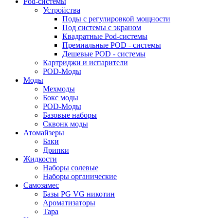
Pod-системы
Устройства
Поды с регулировкой мощности
Под системы с экраном
Квадратные Pod-системы
Премиальные POD - системы
Дешевые POD - системы
Картриджи и испарители
POD-Моды
Моды
Мехмоды
Бокс моды
POD-Моды
Базовые наборы
Сквонк моды
Атомайзеры
Баки
Дрипки
Жидкости
Наборы солевые
Наборы органические
Самозамес
Базы PG VG никотин
Ароматизаторы
Тара