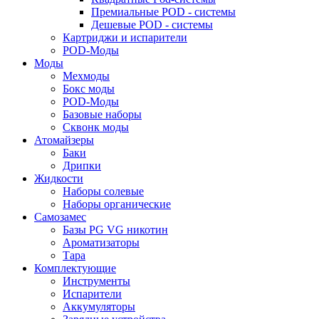
Премиальные POD - системы
Дешевые POD - системы
Картриджи и испарители
POD-Моды
Моды
Мехмоды
Бокс моды
POD-Моды
Базовые наборы
Сквонк моды
Атомайзеры
Баки
Дрипки
Жидкости
Наборы солевые
Наборы органические
Самозамес
Базы PG VG никотин
Ароматизаторы
Тара
Комплектующие
Инструменты
Испарители
Аккумуляторы