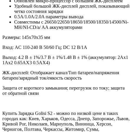
Обновлен микро-процессор с большим ЖК-дисплеем
Удобный большой ЖК-дисплей дисплей, показывающий
четко состояния зарядки
0.5A/1.0A/2.0A параметры вывода
Совместимы с 26650/22650/18650/18500/18350/14500/Ni-
MH/NI-CD/a/ AA аккумуляторами
Размеры: 145x70x35 мм
Вход: AC 110-240 В 50/60 Гц; DC 12 В/1A
Выход: 4.2 В ± 1%/3.7 В ± 1%/1.48 В ± 1% (аккумулятор: 2Ax1
1Ax2 0.65AX3 0.5AX4)
ЖК-дисплей: Отображает канал/Тип батареи/напряжения
батареи/зарядный ток/емкость скорость
Защита от короткого замыкания; перегрузок по току; защита
от обратной связи
Купить Зарядка Golisi S2 - можно по низкой цене в таких
городах как: Киев, Харьков, Одесса, Днепр, Запорожье, Львов,
Кривой Рог, Николаев, Мариуполь, Винница, Херсон,
Чернигов, Полтава, Черкассы, Житомир, Сумы,