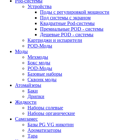
Pod-системы
Устройства
Поды с регулировкой мощности
Под системы с экраном
Квадратные Pod-системы
Премиальные POD - системы
Дешевые POD - системы
Картриджи и испарители
POD-Моды
Моды
Мехмоды
Бокс моды
POD-Моды
Базовые наборы
Сквонк моды
Атомайзеры
Баки
Дрипки
Жидкости
Наборы солевые
Наборы органические
Самозамес
Базы PG VG никотин
Ароматизаторы
Тара