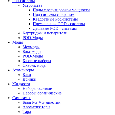
Pod-системы
Устройства
Поды с регулировкой мощности
Под системы с экраном
Квадратные Pod-системы
Премиальные POD - системы
Дешевые POD - системы
Картриджи и испарители
POD-Моды
Моды
Мехмоды
Бокс моды
POD-Моды
Базовые наборы
Сквонк моды
Атомайзеры
Баки
Дрипки
Жидкости
Наборы солевые
Наборы органические
Самозамес
Базы PG VG никотин
Ароматизаторы
Тара