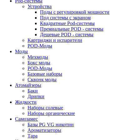
Pod-системы
Устройства
Поды с регулировкой мощности
Под системы с экраном
Квадратные Pod-системы
Премиальные POD - системы
Дешевые POD - системы
Картриджи и испарители
POD-Моды
Моды
Мехмоды
Бокс моды
POD-Моды
Базовые наборы
Сквонк моды
Атомайзеры
Баки
Дрипки
Жидкости
Наборы солевые
Наборы органические
Самозамес
Базы PG VG никотин
Ароматизаторы
Тара