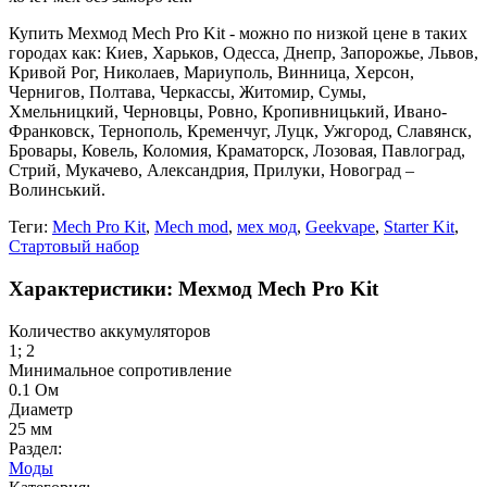
Купить Мехмод Mech Pro Kit - можно по низкой цене в таких
городах как: Киев, Харьков, Одесса, Днепр, Запорожье, Львов,
Кривой Рог, Николаев, Мариуполь, Винница, Херсон,
Чернигов, Полтава, Черкассы, Житомир, Сумы,
Хмельницкий, Черновцы, Ровно, Кропивницький, Ивано-
Франковск, Тернополь, Кременчуг, Луцк, Ужгород, Славянск,
Бровары, Ковель, Коломия, Краматорск, Лозовая, Павлоград,
Стрий, Мукачево, Александрия, Прилуки, Новоград –
Волинський.
Теги:
Mech Pro Kit
,
Mech mod
,
мех мод
,
Geekvape
,
Starter Kit
,
Стартовый набор
Характеристики: Мехмод Mech Pro Kit
Количество аккумуляторов
1; 2
Минимальное сопротивление
0.1 Ом
Диаметр
25 мм
Раздел:
Моды