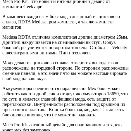
Mech Pro Kit - это новый и интонационный девайс от
компании Geekvape!
В комплект входит сам бокс мод, сделанный из цинкового
сплава, RDTA Medusa, рем комплект, а так же комплект
магнитов.
Medusa RDTA отличная комплектная дрипка диаметром 25мм.
Дриптип накручивается на специальный выступ. Обдув
боковой, регулируется поворотом топкепа. Стойки — Velocity
с шестигранными винтами. Пин позолочен.
Мод сделан из цинкового сплава, отверстия вывода газов
расположены на торцевой стороне. По сторонам расположены
сменные панели, а это значит что вы можете кастомизировать
свой мод на ваш вкус.
Аккумуляторы соединяются параллельно. Мех бокс может
работать как от одной, так и от двух аккумуляторов 18650, что
по сути и является главной фишкой мода, есть защита от
переплюсовки. Внутренности расположены под крышкой из
прозрачного пластика. Кнопка большая, медная. Так же есть
блокировка кнопки, что не может не радовать.
Mech Pro Kit - отличный девайс для начинающих и тех, кто
хочет мех без заморочек.