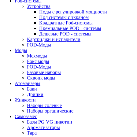
Pod-системы
Устройства
Поды с регулировкой мощности
Под системы с экраном
Квадратные Pod-системы
Премиальные POD - системы
Дешевые POD - системы
Картриджи и испарители
POD-Моды
Моды
Мехмоды
Бокс моды
POD-Моды
Базовые наборы
Сквонк моды
Атомайзеры
Баки
Дрипки
Жидкости
Наборы солевые
Наборы органические
Самозамес
Базы PG VG никотин
Ароматизаторы
Тара