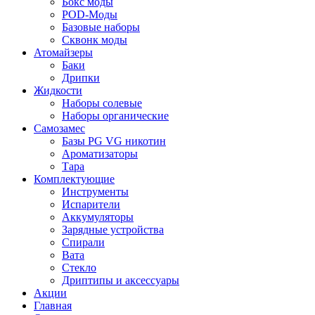
Бокс моды
POD-Моды
Базовые наборы
Сквонк моды
Атомайзеры
Баки
Дрипки
Жидкости
Наборы солевые
Наборы органические
Самозамес
Базы PG VG никотин
Ароматизаторы
Тара
Комплектующие
Инструменты
Испарители
Аккумуляторы
Зарядные устройства
Спирали
Вата
Стекло
Дриптипы и аксессуары
Акции
Главная