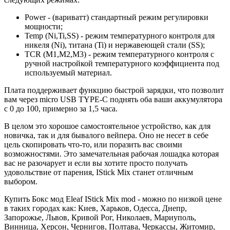
Power - (вариватт) стандартный режим регулировки
мощности;
Temp (Ni,Ti,SS) - режим температурного контроля для
никеля (Ni), титана (Ti) и нержавеющей стали (SS);
TCR (M1,M2,M3) - режим температурного контроля с
ручной настройкой температурного коэффициента под
используемый материал.
Плата поддерживает функцию быстрой зарядки, что позволит
вам через micro USB TYPE-C поднять оба ваши аккумулятора
с 0 до 100, примерно за 1,5 часа.
В целом это хорошое самостоятельное устройство, как для
новичка, так и для бывалого вейпера. Оно не несет в себе
цель скопировать что-то, или поразить вас своими
возможностями. Это замечательная рабочая лошадка которая
вас не разочарует и если вы хотите просто получать
удовольствие от парения, IStick Mix станет отличным
выбором.
Купить Бокс мод Eleaf IStick Mix mod - можно по низкой цене
в таких городах как: Киев, Харьков, Одесса, Днепр,
Запорожье, Львов, Кривой Рог, Николаев, Мариуполь,
Винница, Херсон, Чернигов, Полтава, Черкассы, Житомир,