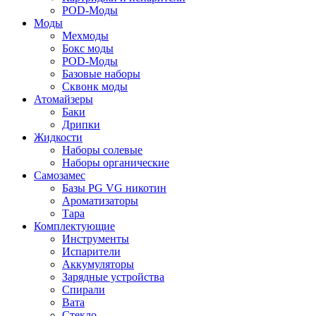
POD-Моды
Моды
Мехмоды
Бокс моды
POD-Моды
Базовые наборы
Сквонк моды
Атомайзеры
Баки
Дрипки
Жидкости
Наборы солевые
Наборы органические
Самозамес
Базы PG VG никотин
Ароматизаторы
Тара
Комплектующие
Инструменты
Испарители
Аккумуляторы
Зарядные устройства
Спирали
Вата
Стекло