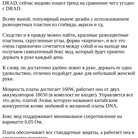
DRAD, сейчас видимо пошел тренд на сравнение чего угодно
с DRAD.
Всему виной, популярный нынче дизайн с использованием
разноцветных пластин из стабвуда, акрила и тд.
Сходство и в правду можно найти, красивые разноцветные
пластины, скругленные углы, форма «кирпича», и все это
очень гармонично сочетается между собой и на выходе мы
получаем симпатичный бокс мод, который будет приятно
держать в руке каждый день.
К слову, он достаточно удобно лежит в руке, держать ее одно
удовольствие, отлично подойдет даже для небольшой женской
руки.
Мощность платы достигает 160W, работает она от двух
аккумуляторов 18650 (в комплект не входят). Управляется все
это дело, платой Avatar, которую называют китайским
конкурентов всеми любимой и желанной платы DNA.
Бокс мод поддерживает минимальное сопротивление на
вариватте 0,05 Ом.
Плата обеспечивает все стандартные защиты, а работает она в
следующих режимах: