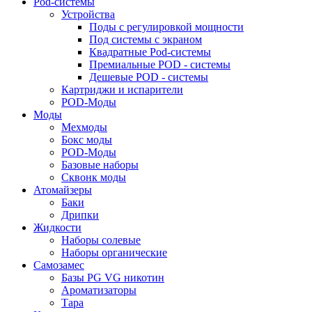
Pod-системы
Устройства
Поды с регулировкой мощности
Под системы с экраном
Квадратные Pod-системы
Премиальные POD - системы
Дешевые POD - системы
Картриджи и испарители
POD-Моды
Моды
Мехмоды
Бокс моды
POD-Моды
Базовые наборы
Сквонк моды
Атомайзеры
Баки
Дрипки
Жидкости
Наборы солевые
Наборы органические
Самозамес
Базы PG VG никотин
Ароматизаторы
Тара