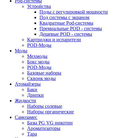
Pod-системы
Устройства
Поды с регулировкой мощности
Под системы с экраном
Квадратные Pod-системы
Премиальные POD - системы
Дешевые POD - системы
Картриджи и испарители
POD-Моды
Моды
Мехмоды
Бокс моды
POD-Моды
Базовые наборы
Сквонк моды
Атомайзеры
Баки
Дрипки
Жидкости
Наборы солевые
Наборы органические
Самозамес
Базы PG VG никотин
Ароматизаторы
Тара