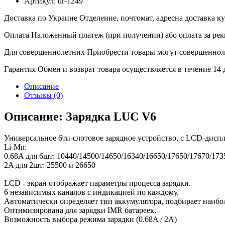
Артикул:
dr-1249
Доставка по Украине
Отделение, почтомат, адресна доставка 
Оплата
Наложенный платеж (при получении) або оплата за рек
Для совершеннолетних
Приобрести товары могут совершенноле
Гарантия
Обмен и возврат товара осуществляется в течение 14
Описание
Отзывы (0)
Описание: Зарядка LUC V6
Универсальное 6ти-слотовое зарядное устройство, с LCD-дисп
Li-Mn:
0.68A для 6шт: 10440/14500/14650/16340/16650/17650/17670/173
2A для 2шт: 25500 и 26650
LCD - экран отображает параметры процесса зарядки.
6 независимых каналов с индикацией по каждому.
Автоматически определяет тип аккумулятора, подбирает наибо
Оптимизирована для зарядки IMR батареек.
Возможность выбора режима зарядки (0.68A / 2А)