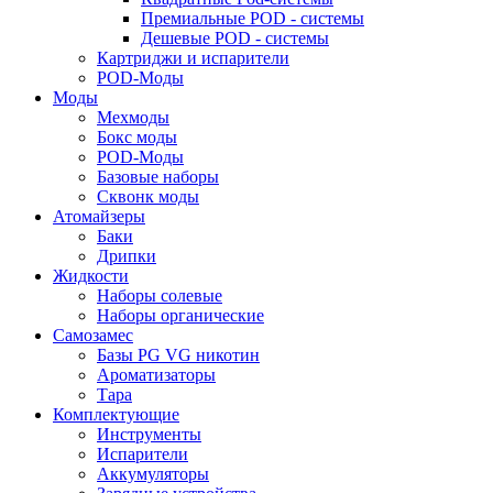
Премиальные POD - системы
Дешевые POD - системы
Картриджи и испарители
POD-Моды
Моды
Мехмоды
Бокс моды
POD-Моды
Базовые наборы
Сквонк моды
Атомайзеры
Баки
Дрипки
Жидкости
Наборы солевые
Наборы органические
Самозамес
Базы PG VG никотин
Ароматизаторы
Тара
Комплектующие
Инструменты
Испарители
Аккумуляторы