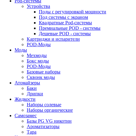
Pod-системы
Устройства
Поды с регулировкой мощности
Под системы с экраном
Квадратные Pod-системы
Премиальные POD - системы
Дешевые POD - системы
Картриджи и испарители
POD-Моды
Моды
Мехмоды
Бокс моды
POD-Моды
Базовые наборы
Сквонк моды
Атомайзеры
Баки
Дрипки
Жидкости
Наборы солевые
Наборы органические
Самозамес
Базы PG VG никотин
Ароматизаторы
Тара