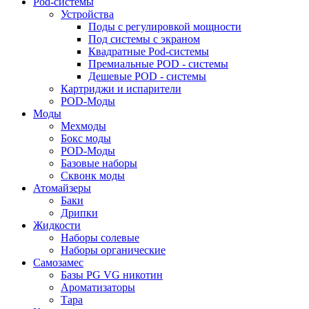
Pod-системы
Устройства
Поды с регулировкой мощности
Под системы с экраном
Квадратные Pod-системы
Премиальные POD - системы
Дешевые POD - системы
Картриджи и испарители
POD-Моды
Моды
Мехмоды
Бокс моды
POD-Моды
Базовые наборы
Сквонк моды
Атомайзеры
Баки
Дрипки
Жидкости
Наборы солевые
Наборы органические
Самозамес
Базы PG VG никотин
Ароматизаторы
Тара