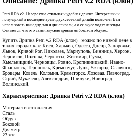
Описание: Дрипка Petri v.2 RDA (клон)
Petri RDA v2- Невероятно стильная и удобная дрипка. Интересный и
популярный в последнее время двухстоечный дизайн позволяет Вам
использовать как одну, так и две спирали, а о ее вкусе ходят легенды.
Считается, что это самая вкусная дрипка на боковом обдуве..
Купить Дрипка Petri v.2 RDA (клон) - можно по низкой цене в
таких городах как: Киев, Харьков, Одесса, Днепр, Запорожье,
Львов, Кривой Рог, Николаев, Мариуполь, Винница, Херсон,
Чернигов, Полтава, Черкассы, Житомир, Сумы,
Хмельницкий, Черновцы, Ровно, Кропивницький, Ивано-
Франковск, Тернополь, Кременчуг, Луцк, Ужгород, Славянск,
Бровары, Ковель, Коломия, Краматорск, Лозовая, Павлоград,
Стрий, Мукачево, Александрия, Прилуки, Новоград –
Волинський.
Характеристики: Дрипка Petri v.2 RDA (клон)
Материал изготовления
Сталь
Обдув
Боковой
Диаметр
22 мм