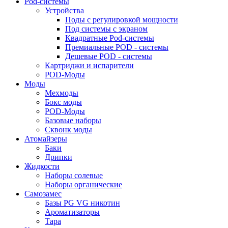
Pod-системы
Устройства
Поды с регулировкой мощности
Под системы с экраном
Квадратные Pod-системы
Премиальные POD - системы
Дешевые POD - системы
Картриджи и испарители
POD-Моды
Моды
Мехмоды
Бокс моды
POD-Моды
Базовые наборы
Сквонк моды
Атомайзеры
Баки
Дрипки
Жидкости
Наборы солевые
Наборы органические
Самозамес
Базы PG VG никотин
Ароматизаторы
Тара