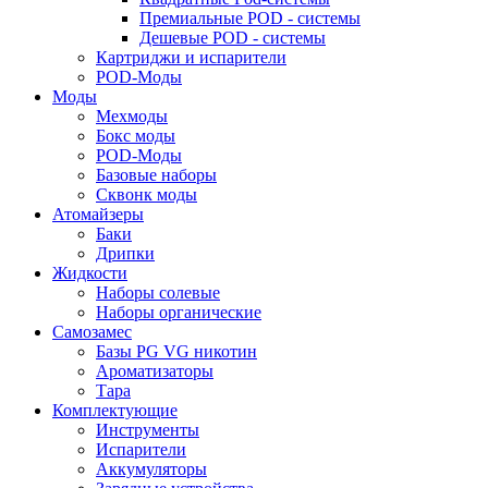
Премиальные POD - системы
Дешевые POD - системы
Картриджи и испарители
POD-Моды
Моды
Мехмоды
Бокс моды
POD-Моды
Базовые наборы
Сквонк моды
Атомайзеры
Баки
Дрипки
Жидкости
Наборы солевые
Наборы органические
Самозамес
Базы PG VG никотин
Ароматизаторы
Тара
Комплектующие
Инструменты
Испарители
Аккумуляторы