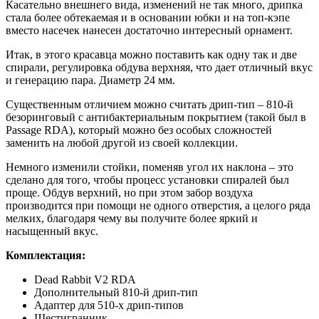
Касательно внешнего вида, изменений не так много, дрипка
стала более обтекаемая и в основании юбки и на топ-кэпе
вместо насечек нанесен достаточно интересный орнамент.
Итак, в этого красавца можно поставить как одну так и две
спирали, регулировка обдува верхняя, что дает отличный вкус
и генерацию пара. Диаметр 24 мм.
Существенным отличием можно считать дрип-тип – 810-й
безоринговый с антибактериальным покрытием (такой был в
Passage RDA), который можно без особых сложностей
заменить на любой другой из своей коллекции.
Немного изменили стойки, поменяв угол их наклона – это
сделано для того, чтобы процесс установки спиралей был
проще. Обдув верхний, но при этом забор воздуха
производится при помощи не одного отверстия, а целого ряда
мелких, благодаря чему вы получите более яркий и
насыщенный вкус.
Комплектация:
Dead Rabbit V2 RDA
Дополнительный 810-й дрип-тип
Адаптер для 510-х дрип-типов
Шестигранник