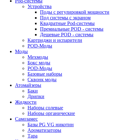
Pod-системы
Устройства
Поды с регулировкой мощности
Под системы с экраном
Квадратные Pod-системы
Премиальные POD - системы
Дешевые POD - системы
Картриджи и испарители
POD-Моды
Моды
Мехмоды
Бокс моды
POD-Моды
Базовые наборы
Сквонк моды
Атомайзеры
Баки
Дрипки
Жидкости
Наборы солевые
Наборы органические
Самозамес
Базы PG VG никотин
Ароматизаторы
Тара