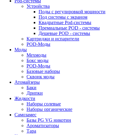
Pod-системы
Устройства
Поды с регулировкой мощности
Под системы с экраном
Квадратные Pod-системы
Премиальные POD - системы
Дешевые POD - системы
Картриджи и испарители
POD-Моды
Моды
Мехмоды
Бокс моды
POD-Моды
Базовые наборы
Сквонк моды
Атомайзеры
Баки
Дрипки
Жидкости
Наборы солевые
Наборы органические
Самозамес
Базы PG VG никотин
Ароматизаторы
Тара