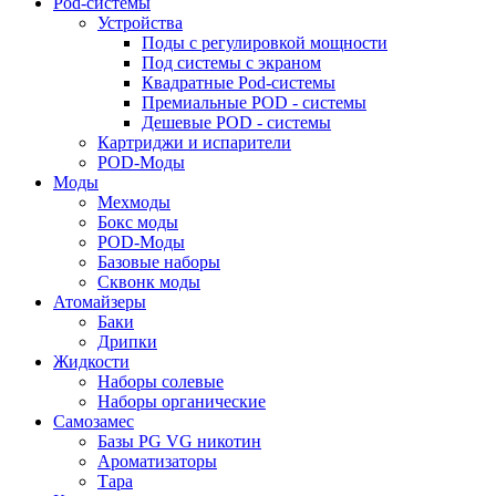
Pod-системы
Устройства
Поды с регулировкой мощности
Под системы с экраном
Квадратные Pod-системы
Премиальные POD - системы
Дешевые POD - системы
Картриджи и испарители
POD-Моды
Моды
Мехмоды
Бокс моды
POD-Моды
Базовые наборы
Сквонк моды
Атомайзеры
Баки
Дрипки
Жидкости
Наборы солевые
Наборы органические
Самозамес
Базы PG VG никотин
Ароматизаторы
Тара