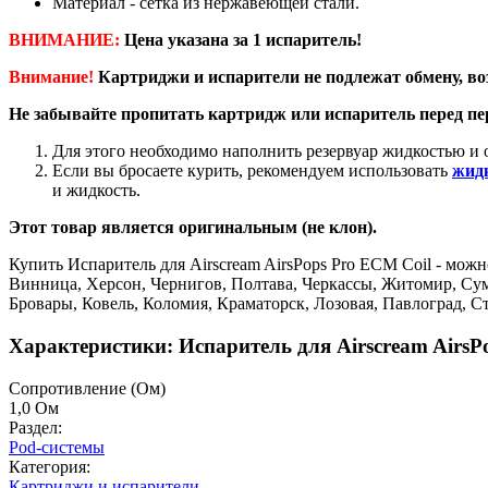
Материал - сетка из нержавеющей стали.
ВНИМАНИЕ:
Цена указана за 1 испаритель!
Внимание!
Картриджи и испарители не подлежат обмену, во
Не забывайте пропитать картридж или испаритель перед п
Для этого необходимо наполнить резервуар жидкостью и о
Если вы бросаете курить, рекомендуем использовать
жидк
и жидкость.
Этот товар является оригинальным (не клон).
Купить Испаритель для Airscream AirsPops Pro ECM Coil - можн
Винница, Херсон, Чернигов, Полтава, Черкассы, Житомир, Су
Бровары, Ковель, Коломия, Краматорск, Лозовая, Павлоград, 
Характеристики: Испаритель для Airscream AirsP
Cопротивление (Ом)
1,0 Ом
Раздел:
Pod-системы
Категория:
Картриджи и испарители