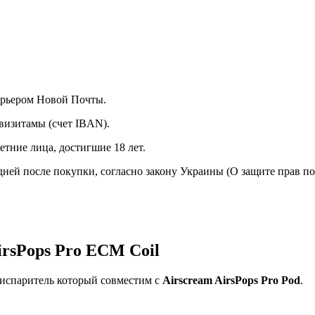
курьером Новой Почты.
визитамы (счет IBAN).
тние лица, достигшие 18 лет.
 дней после покупки, согласно закону Украины (О защите прав п
irsPops Pro ECM Coil
й испаритель который совместим с
Airscream AirsPops Pro Pod
.