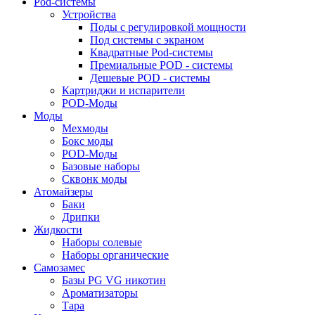
Pod-системы
Устройства
Поды с регулировкой мощности
Под системы с экраном
Квадратные Pod-системы
Премиальные POD - системы
Дешевые POD - системы
Картриджи и испарители
POD-Моды
Моды
Мехмоды
Бокс моды
POD-Моды
Базовые наборы
Сквонк моды
Атомайзеры
Баки
Дрипки
Жидкости
Наборы солевые
Наборы органические
Самозамес
Базы PG VG никотин
Ароматизаторы
Тара