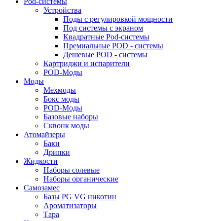
Pod-системы
Устройства
Поды с регулировкой мощности
Под системы с экраном
Квадратные Pod-системы
Премиальные POD - системы
Дешевые POD - системы
Картриджи и испарители
POD-Моды
Моды
Мехмоды
Бокс моды
POD-Моды
Базовые наборы
Сквонк моды
Атомайзеры
Баки
Дрипки
Жидкости
Наборы солевые
Наборы органические
Самозамес
Базы PG VG никотин
Ароматизаторы
Тара