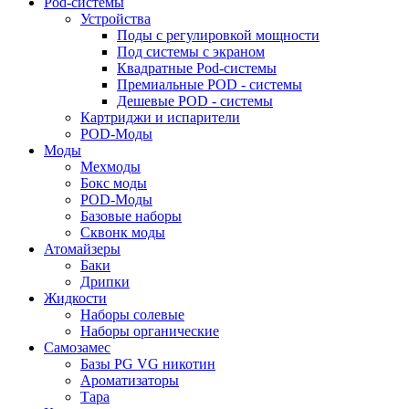
Pod-системы
Устройства
Поды с регулировкой мощности
Под системы с экраном
Квадратные Pod-системы
Премиальные POD - системы
Дешевые POD - системы
Картриджи и испарители
POD-Моды
Моды
Мехмоды
Бокс моды
POD-Моды
Базовые наборы
Сквонк моды
Атомайзеры
Баки
Дрипки
Жидкости
Наборы солевые
Наборы органические
Самозамес
Базы PG VG никотин
Ароматизаторы
Тара