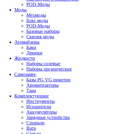
POD-Моды
Моды
Мехмоды
Бокс моды
POD-Моды
Базовые наборы
Сквонк моды
Атомайзеры
Баки
Дрипки
Жидкости
Наборы солевые
Наборы органические
Самозамес
Базы PG VG никотин
Ароматизаторы
Тара
Комплектующие
Инструменты
Испарители
Аккумуляторы
Зарядные устройства
Спирали
Вата
Стекло