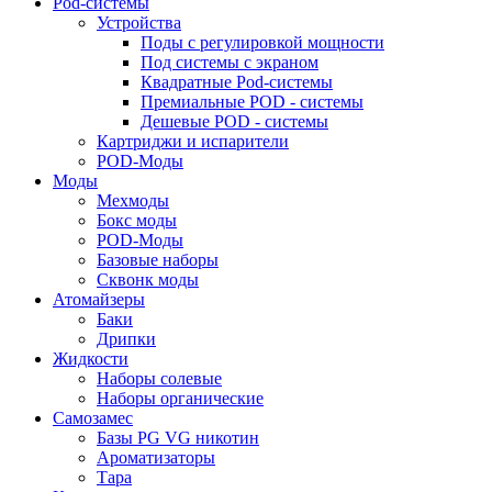
Pod-системы
Устройства
Поды с регулировкой мощности
Под системы с экраном
Квадратные Pod-системы
Премиальные POD - системы
Дешевые POD - системы
Картриджи и испарители
POD-Моды
Моды
Мехмоды
Бокс моды
POD-Моды
Базовые наборы
Сквонк моды
Атомайзеры
Баки
Дрипки
Жидкости
Наборы солевые
Наборы органические
Самозамес
Базы PG VG никотин
Ароматизаторы
Тара