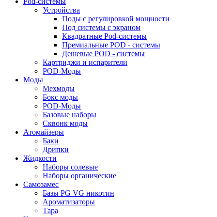
Pod-системы
Устройства
Поды с регулировкой мощности
Под системы с экраном
Квадратные Pod-системы
Премиальные POD - системы
Дешевые POD - системы
Картриджи и испарители
POD-Моды
Моды
Мехмоды
Бокс моды
POD-Моды
Базовые наборы
Сквонк моды
Атомайзеры
Баки
Дрипки
Жидкости
Наборы солевые
Наборы органические
Самозамес
Базы PG VG никотин
Ароматизаторы
Тара