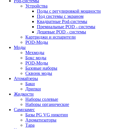
Pod-системы
Устройства
Поды с регулировкой мощности
Под системы с экраном
Квадратные Pod-системы
Премиальные POD - системы
Дешевые POD - системы
Картриджи и испарители
POD-Моды
Моды
Мехмоды
Бокс моды
POD-Моды
Базовые наборы
Сквонк моды
Атомайзеры
Баки
Дрипки
Жидкости
Наборы солевые
Наборы органические
Самозамес
Базы PG VG никотин
Ароматизаторы
Тара