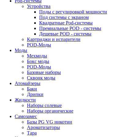
Pod-системы
Устройства
Поды с регулировкой мощности
Под системы с экраном
Квадратные Pod-системы
Премиальные POD - системы
Дешевые POD - системы
Картриджи и испарители
POD-Моды
Моды
Мехмоды
Бокс моды
POD-Моды
Базовые наборы
Сквонк моды
Атомайзеры
Баки
Дрипки
Жидкости
Наборы солевые
Наборы органические
Самозамес
Базы PG VG никотин
Ароматизаторы
Тара