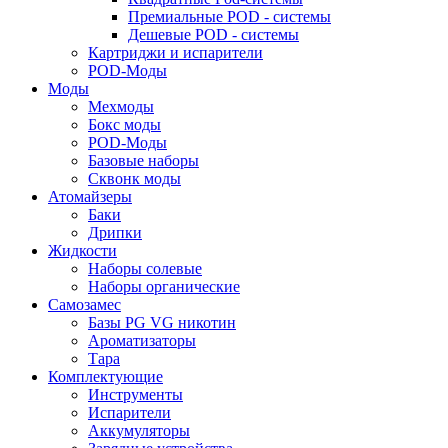
Премиальные POD - системы
Дешевые POD - системы
Картриджи и испарители
POD-Моды
Моды
Мехмоды
Бокс моды
POD-Моды
Базовые наборы
Сквонк моды
Атомайзеры
Баки
Дрипки
Жидкости
Наборы солевые
Наборы органические
Самозамес
Базы PG VG никотин
Ароматизаторы
Тара
Комплектующие
Инструменты
Испарители
Аккумуляторы