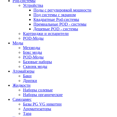
Pod-системы
Устройства
Поды с регулировкой мощности
Под системы с экраном
Квадратные Pod-системы
Премиальные POD - системы
Дешевые POD - системы
Картриджи и испарители
POD-Моды
Моды
Мехмоды
Бокс моды
POD-Моды
Базовые наборы
Сквонк моды
Атомайзеры
Баки
Дрипки
Жидкости
Наборы солевые
Наборы органические
Самозамес
Базы PG VG никотин
Ароматизаторы
Тара