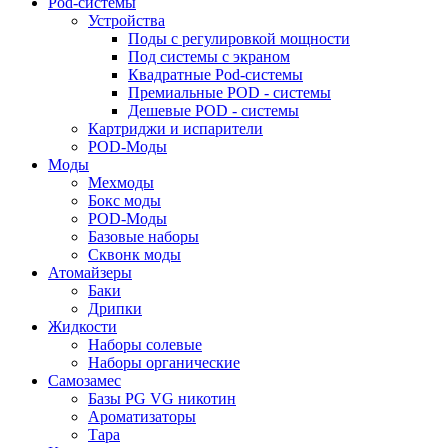
Pod-системы
Устройства
Поды с регулировкой мощности
Под системы с экраном
Квадратные Pod-системы
Премиальные POD - системы
Дешевые POD - системы
Картриджи и испарители
POD-Моды
Моды
Мехмоды
Бокс моды
POD-Моды
Базовые наборы
Сквонк моды
Атомайзеры
Баки
Дрипки
Жидкости
Наборы солевые
Наборы органические
Самозамес
Базы PG VG никотин
Ароматизаторы
Тара