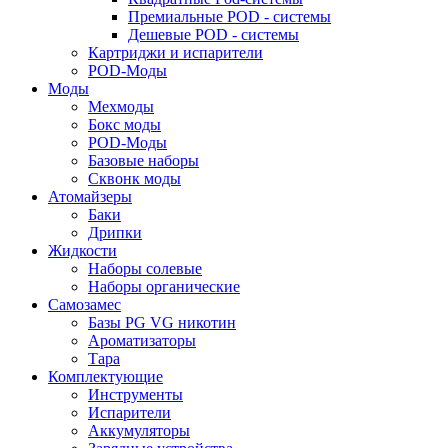
Премиальные POD - системы
Дешевые POD - системы
Картриджи и испарители
POD-Моды
Моды
Мехмоды
Бокс моды
POD-Моды
Базовые наборы
Сквонк моды
Атомайзеры
Баки
Дрипки
Жидкости
Наборы солевые
Наборы органические
Самозамес
Базы PG VG никотин
Ароматизаторы
Тара
Комплектующие
Инструменты
Испарители
Аккумуляторы