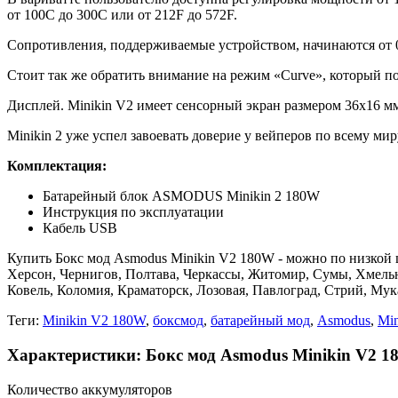
от 100С до 300С или от 212F до 572F.
Сопротивления, поддерживаемые устройством, начинаются от 0
Стоит так же обратить внимание на режим «Curve», который п
Дисплей. Minikin V2 имеет сенсорный экран размером 36х16 м
Minikin 2 уже успел завоевать доверие у вейперов по всему ми
Комплектация:
Батарейный блок ASMODUS Minikin 2 180W
Инструкция по эксплуатации
Кабель USB
Купить Бокс мод Asmodus Minikin V2 180W - можно по низкой ц
Херсон, Чернигов, Полтава, Черкассы, Житомир, Сумы, Хмель
Ковель, Коломия, Краматорск, Лозовая, Павлоград, Стрий, Му
Теги:
Minikin V2 180W
,
боксмод
,
батарейный мод
,
Asmodus
,
Min
Характеристики: Бокс мод Asmodus Minikin V2 
Количество аккумуляторов