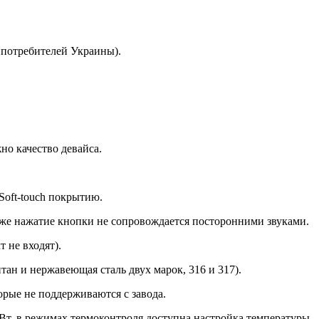
в потребителей Украины).
но качество девайса.
Soft-touch покрытию.
даже нажатие кнопки не сопровождается посторонними звуками.
 не входят).
тан и нержавеющая сталь двух марок, 316 и 317).
орые не поддерживаются с завода.
 Вт, в режимах термоконтроля доступна настройка температуры