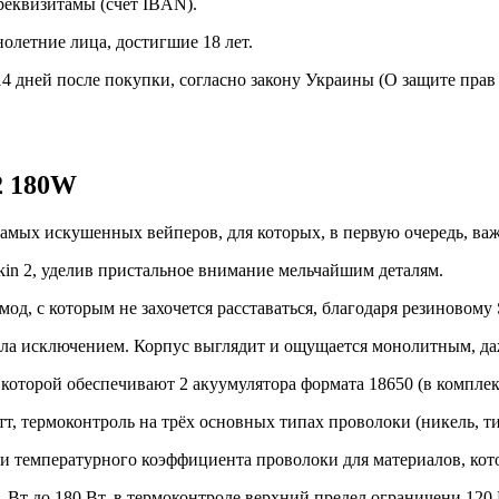
реквизитамы (счет IBAN).
олетние лица, достигшие 18 лет.
14 дней после покупки, согласно закону Украины (О защите пра
2 180W
амых искушенных вейперов, для которых, в первую очередь, важ
in 2, уделив пристальное внимание мельчайшим деталям.
д, с которым не захочется расставаться, благодаря резиновому 
 стала исключением. Корпус выглядит и ощущается монолитным, 
которой обеспечивают 2 акуумулятора формата 18650 (в комплект
т, термоконтроль на трёх основных типах проволоки (никель, ти
и температурного коэффициента проволоки для материалов, кот
 Вт до 180 Вт, в термоконтроле верхний предел ограничени 120