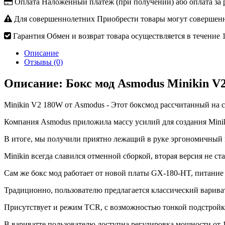
Оплата
Наложенный платеж (при получении) або оплата за 
Для совершеннолетних
Приобрести товары могут совершенн
Гарантия
Обмен и возврат товара осуществляется в течение 
Описание
Отзывы (0)
Описание: Бокс мод Asmodus Minikin V
Minikin V2 180W от Asmodus - Этот боксмод рассчитанный на с
Компания Asmodus приложила массу усилий для создания Minik
В итоге, мы получили приятно лежащий в руке эргономичный мо
Minikin всегда славился отменной сборкой, вторая версия не
Сам же бокс мод работает от новой платы GX-180-HT, питание 
Традиционно, пользователю предлагается классический вариват
Присутствует и режим TCR, с возможностью тонкой подстройк
В вариватте пользователю доступна регулировка мощности от 1