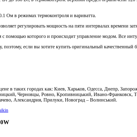
.1 Ом в режимах термоконтроля и вариватта.
озволяет регулировать мощность на пяти интервалах времени за
м с помощью которого и происходит управление модом. Все инту
ру, поэтому, если вы хотите купить оригинальный качественный б
ене в таких городах как: Киев, Харьков, Одесса, Днепр, Запоро
ницкий, Черновцы, Ровно, Кропивницький, Ивано-Франковск, Те
качево, Александрия, Прилуки, Новоград – Волинський.
ikin
180W