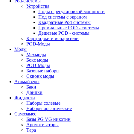
Pod-системы
Устройства
Поды с регулировкой мощности
Под системы с экраном
Квадратные Pod-системы
Премиальные POD - системы
Дешевые POD - системы
Картриджи и испарители
POD-Моды
Моды
Мехмоды
Бокс моды
POD-Моды
Базовые наборы
Сквонк моды
Атомайзеры
Баки
Дрипки
Жидкости
Наборы солевые
Наборы органические
Самозамес
Базы PG VG никотин
Ароматизаторы
Тара