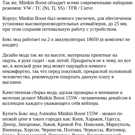
Так же, Minikin Boost обладает всеми современными наборами
режимов: VW / TC (Ni, Ti, SS) / TFR / Curve.
Корпус Minikin Boost был немного увеличен, для обеспечения
установки высокопроизводительных атомайзеров, до 25 мм,
при этом сохраняя оптимальную работу с устройством.
Бокс мод работает на 2-х аккумуляторах 18650 (в комплект не
входят).
Дизайн мода так же на высоте, материалы приятные на
ощупь, в руке сидит - как литой. Придраться не к чему, но все
же, в женской руке мод может ощущайся немного
некомфортно, так что перед покупкой, прекрасной половиной
человечества, рекомендуем пощупать данную плату в
магазине.
Качественная сборка мода, адская прожарка и внимание к
мелочам делают Minikin Boost 155W - незаменимы девайсом в
коллекции каждого уважающего себя вейпера.
Купить Бокс мод Asmodus Minikin Boost 155W - можно по
низкой цене в таких городах как: Киев, Харьков, Одесса,
Днепр, Запорожье, Львов, Кривой Рог, Николаев, Мариуполь,
Винница, Херсон, Чернигов, Полтава, Черкассы, Житомир,