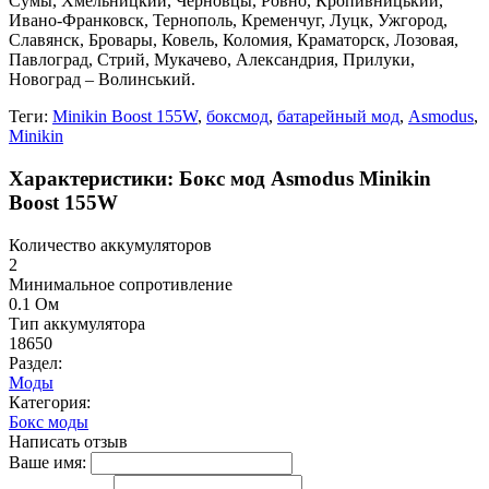
Сумы, Хмельницкий, Черновцы, Ровно, Кропивницький,
Ивано-Франковск, Тернополь, Кременчуг, Луцк, Ужгород,
Славянск, Бровары, Ковель, Коломия, Краматорск, Лозовая,
Павлоград, Стрий, Мукачево, Александрия, Прилуки,
Новоград – Волинський.
Теги:
Minikin Boost 155W
,
боксмод
,
батарейный мод
,
Asmodus
,
Minikin
Характеристики: Бокс мод Asmodus Minikin
Boost 155W
Количество аккумуляторов
2
Минимальное сопротивление
0.1 Ом
Тип аккумулятора
18650
Раздел:
Моды
Категория:
Бокс моды
Написать отзыв
Ваше имя: